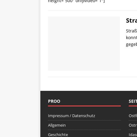
height=“500″ onlyvideo=“1″]
Str
Straß
konnt
gegeb
PROO
SEI
Impressum / Datenschutz
Ostf
Allgemein
Ost
Geschichte
Idas