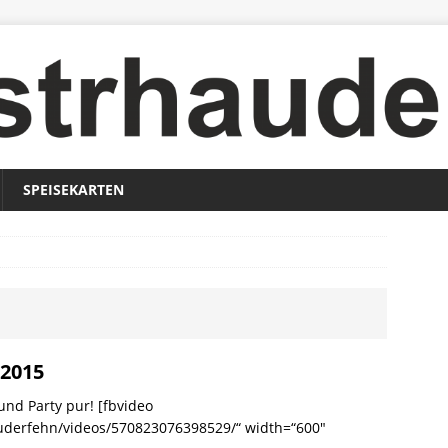
SPEISEKARTEN
 2015
und Party pur! [fbvideo
uderfehn/videos/570823076398529/“ width=“600″