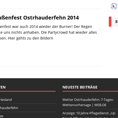
aßenfest Ostrhauderfehn 2014
E
enfest war auch 2014 wieder der Burner! Der Regen
e uns nichts anhaben. Die Partycrowd hat wieder alles
en. Hier gehts zu den Bildern
TEN
NEUESTE BEITRÄGE
riesland
Wetter Ostrhauderfehn: 7-Tages-
Wettervorhersage | WEB.DE
rhauderfehn
Anzeige: 10 Jahre Pflegedienst „Up
ee