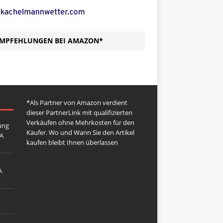
MPFEHLUNGEN BEI AMAZON*
*Als Partner von Amazon verdient
dieser PartnerLink mit qualifizierten
Verkäufen ohne Mehrkosten für den
ung
Käufer. Wo und Wann Sie den Artikel
GA
kaufen bleibt Ihnen überlassen
A