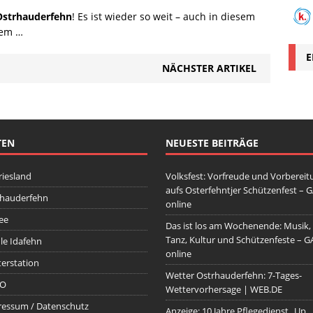
Ostrhauderfehn
! Es ist wieder so weit – auch in diesem
rem …
E
NÄCHSTER ARTIKEL
TEN
NEUESTE BEITRÄGE
riesland
Volksfest: Vorfreude und Vorbereit
aufs Osterfehntjer Schützenfest – 
rhauderfehn
online
ee
Das ist los am Wochenende: Musik,
Tanz, Kultur und Schützenfeste – G
e Idafehn
online
erstation
Wetter Ostrhauderfehn: 7-Tages-
O
Wettervorhersage | WEB.DE
essum / Datenschutz
Anzeige: 10 Jahre Pflegedienst „Up