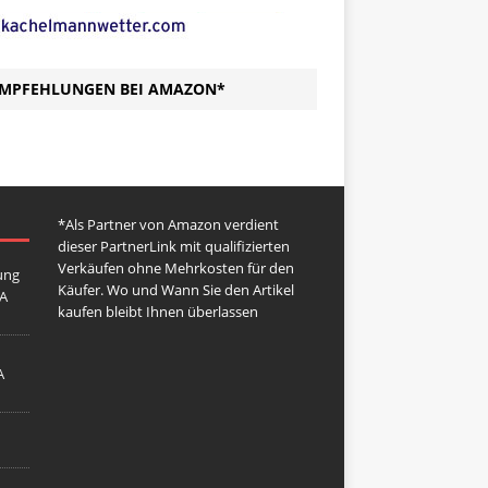
MPFEHLUNGEN BEI AMAZON*
*Als Partner von Amazon verdient
dieser PartnerLink mit qualifizierten
Verkäufen ohne Mehrkosten für den
ung
Käufer. Wo und Wann Sie den Artikel
GA
kaufen bleibt Ihnen überlassen
A